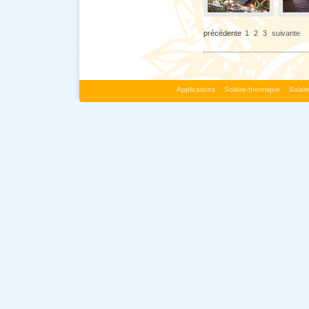
précédente
1
2
3
suivante
Applications
Solaire-thermique
Solai