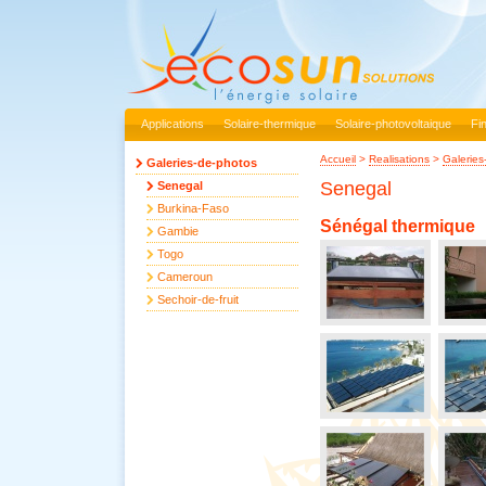
Applications
Solaire-thermique
Solaire-photovoltaique
Fi
Accueil
>
Realisations
>
Galeries
Galeries-de-photos
Senegal
Senegal
Burkina-Faso
Sénégal thermique
Gambie
Togo
Cameroun
Sechoir-de-fruit