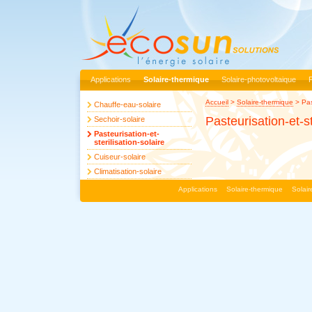
Applications
Solaire-thermique
Solaire-photovoltaique
Accueil
>
Solaire-thermique
>
Pas
Chauffe-eau-solaire
Pasteurisation-et-st
Sechoir-solaire
Pasteurisation-et-
sterilisation-solaire
Cuiseur-solaire
Climatisation-solaire
Applications
Solaire-thermique
Solai